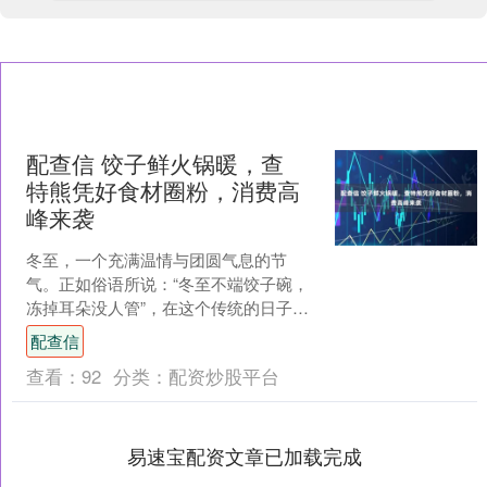
配查信 饺子鲜火锅暖，查
特熊凭好食材圈粉，消费高
峰来袭
冬至，一个充满温情与团圆气息的节
气。正如俗语所说：“冬至不端饺子碗，
冻掉耳朵没人管”，在这个传统的日子
里，家家户户的餐桌上总少不了一盘热
配查信
气腾腾的饺子。今年冬至，....
查看：
92
分类：
配资炒股平台
易速宝配资文章已加载完成