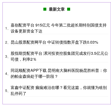
最新文章
嘉创配资平台 915亿元 今年第二批超长期特别国债支持
1、
设备更新资金下达
昆山股票配资网平台 中证转债指数开盘下跌0.03%
2、
股指期货配资平台 漯河投资控股集团完成发行3.5亿元公
3、
司债，利率2％
同花顺配资APP下载 昆明南大脑科医院杨昆胜科普：你
4、
的帕金森病处于哪一阶段？
富鑫中证配资 癫痫难治在哪？看完这篇，你就懂为啥别
5、
乱停药了