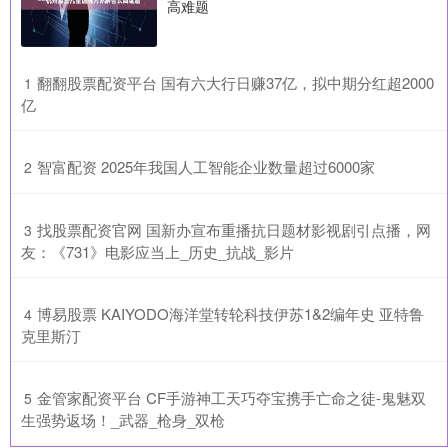
高难题
​翻翻股票配资平台 国有六大行日赚37亿，拟中期分红超2000
1
亿
​智富配资 2025年我国人工智能企业数量超过6000家
2
​找股票配资官网 国新办宣布重播抗日题材影视剧引点播，网
3
友：《731》电影应当上_历史_抗战_影片
​博易股票 KAIYODO海洋堂转轮科技伊苏1&2编年史 亚特鲁
4
克里斯汀
​金管家配资平台 CF手游神工天巧夺宝携手亡命之徒-鬼魅双
5
生强势返场！_武器_枪身_双枪