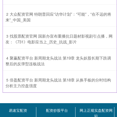
​大众配资官网 特朗普回应“访华计划”：“可能”，“在不远的将
2
来”_中国_美国
​找股票配资官网 国新办宣布重播抗日题材影视剧引点播，网
3
友：《731》电影应当上_历史_抗战_影片
​聚赢配资平台 新周期龙头战法 第19章 龙头妖股长期下跌调
4
整后的反弹型连板战法
​倍盈配资平台 新周期龙头战法 第18章 从换手板的分时结构
5
分析主力控盘强度
易速宝配资
配资炒股平台
网上正规实盘配资网
站