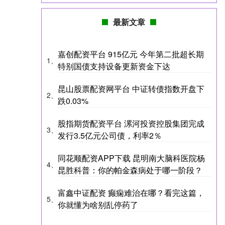
最新文章
嘉创配资平台 915亿元 今年第二批超长期
1、
特别国债支持设备更新资金下达
昆山股票配资网平台 中证转债指数开盘下
2、
跌0.03%
股指期货配资平台 漯河投资控股集团完成
3、
发行3.5亿元公司债，利率2％
同花顺配资APP下载 昆明南大脑科医院杨
4、
昆胜科普：你的帕金森病处于哪一阶段？
富鑫中证配资 癫痫难治在哪？看完这篇，
5、
你就懂为啥别乱停药了