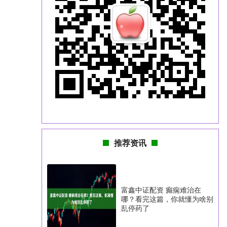
推荐资讯
富鑫中证配资 癫痫难治在
哪？看完这篇，你就懂为啥别
乱停药了